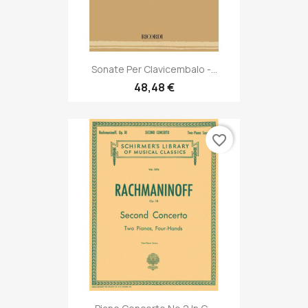
Sonate Per Clavicembalo -...
48,48 €
favorite_border