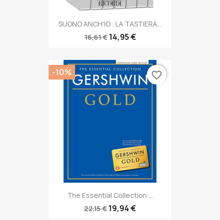
SUONO ANCH'IO : LA TASTIERA...
14,95 €
16,61 €
-10%
favorite_border
The Essential Collection:...
19,94 €
22,15 €