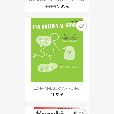
5,85 €
6,50 €
favorite_border
EDNA-MAE BURNAM - UNA...
11,31 €