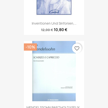
Inventionen Und Sinfonien,...
10,80 €
12,00 €
-10%
favorite_border
MENDELSSOHN BARTHOLDY FELIX...