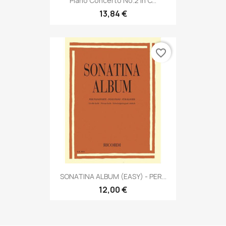
Piano Concerto No.2 In C...
13,84 €
favorite_border
SONATINA ALBUM (EASY) - PER...
12,00 €