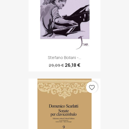
Stefano Bollani -...
26,18 €
29,09 €
favorite_border