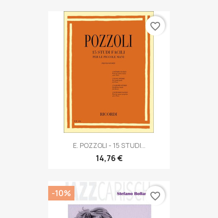
favorite_border
E. POZZOLI - 15 STUDI...
14,76 €
-10%
favorite_border