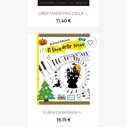
LIBERTANGO PIAZZOLLA -...
11,40 €
favorite_border
Il Libro Delle Feste +...
16,15 €