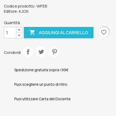
Codice prodotto: WP33I
Editore: KJOS
Quantità

favorite_border
AGGIUNGI AL CARRELLO
Condividi
Spedizione gratuita sopra i 99€
Puoi scegliere un punto di ritiro
Puoi utilizzare Carta del Docente