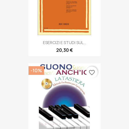
ESERCIZI E STUDI SUL...
20,30 €
-10%
favorite_border