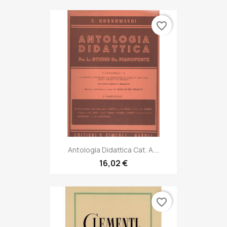
favorite_border
Antologia Didattica Cat. A....
16,02 €
favorite_border