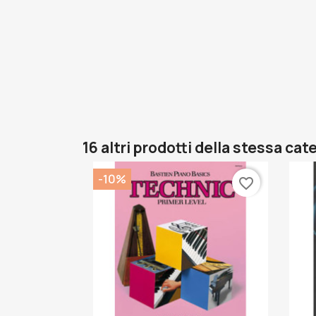
16 altri prodotti della stessa cat
-10%
favorite_border