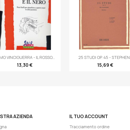
Anteprima
Anteprima


MO VINCIGUERRA - IL ROSSO...
25 STUDI OP. 45 - STEPHEN.
13,30 €
15,69 €
OSTRA AZIENDA
IL TUO ACCOUNT
gna
Tracciamento ordine