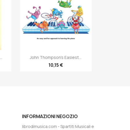
Anteprima

..
John Thompson's Easiest...
10,15 €
INFORMAZIONI NEGOZIO
librodimusica.com - Spartiti Musicali e