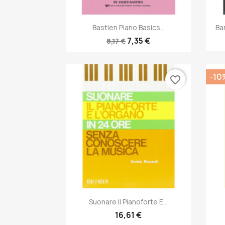
Anteprima

Bastien Piano Basics...
Ba
7,35 €
8,17 €
-10
favorite_border
Anteprima

Suonare Il Pianoforte E...
16,61 €