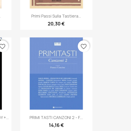
Anteprima

.
Primi Passi Sulla Tastiera...
20,30 €
vorite_border
favorite_border
Anteprima

+...
PRIMI TASTI CANZONI 2 - F....
14,16 €