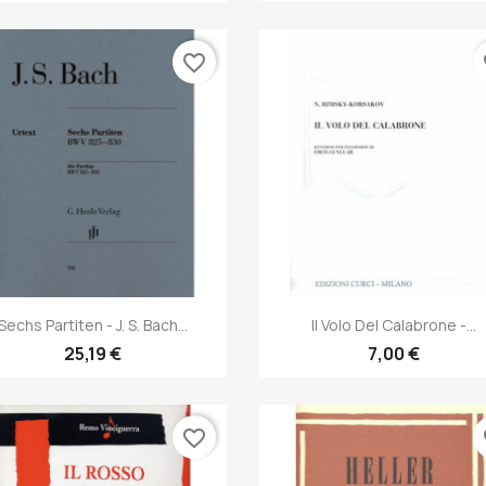
favorite_border
fa
Anteprima
Anteprima


Sechs Partiten - J. S. Bach...
Il Volo Del Calabrone -...
25,19 €
7,00 €
favorite_border
fa