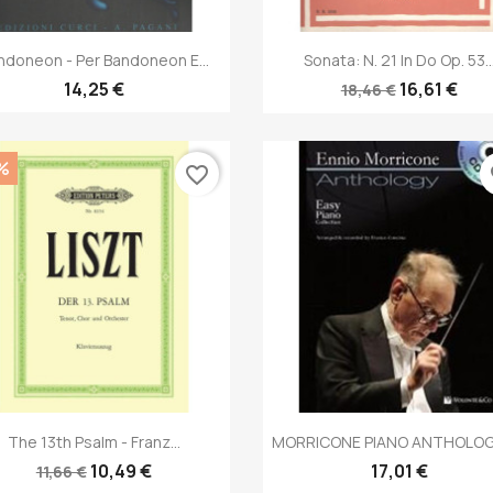
Anteprima
Anteprima


ndoneon - Per Bandoneon E...
Sonata: N. 21 In Do Op. 53..
14,25 €
16,61 €
18,46 €
%
favorite_border
fa
Anteprima
Anteprima


The 13th Psalm - Franz...
MORRICONE PIANO ANTHOLOGY 
10,49 €
17,01 €
11,66 €