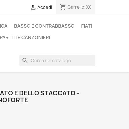
shopping_cart

Carrello
(0)
Accedi
ICA
BASSO E CONTRABBASSO
FIATI
PARTITI E CANZONIERI
search
GATO E DELLO STACCATO -
ANOFORTE