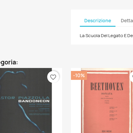
Descrizione
Detta
La Scuola Del Legato E De
egoria:
-10%
favorite_border
fa