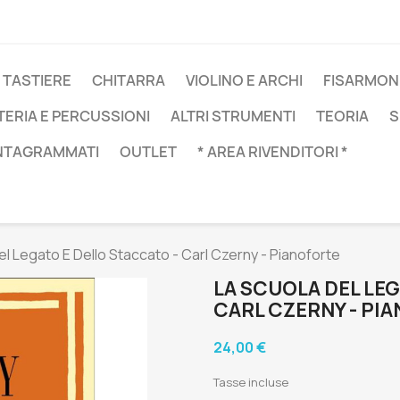
 TASTIERE
CHITARRA
VIOLINO E ARCHI
FISARMON
TERIA E PERCUSSIONI
ALTRI STRUMENTI
TEORIA
S
NTAGRAMMATI
OUTLET
* AREA RIVENDITORI *
el Legato E Dello Staccato - Carl Czerny - Pianoforte
LA SCUOLA DEL LE
CARL CZERNY - PI
24,00 €
Tasse incluse