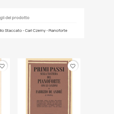
gli del prodotto
llo Staccato - Carl Czerny - Pianoforte
vorite_border
favorite_border