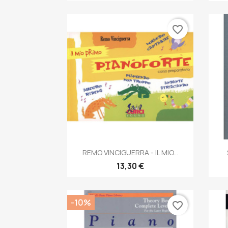
favorite_border
Anteprima

REMO VINCIGUERRA - IL MIO...
13,30 €
-10%
favorite_border