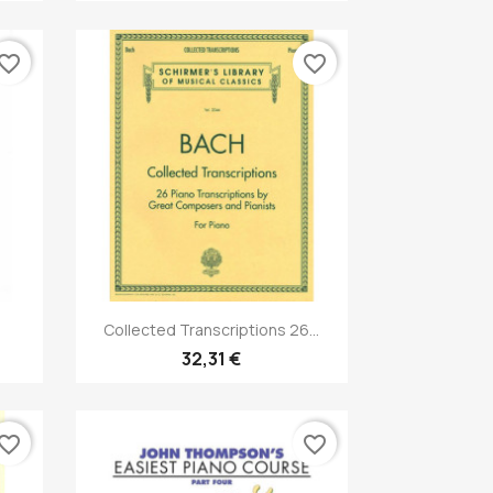
vorite_border
favorite_border
Anteprima

Collected Transcriptions 26...
32,31 €
vorite_border
favorite_border