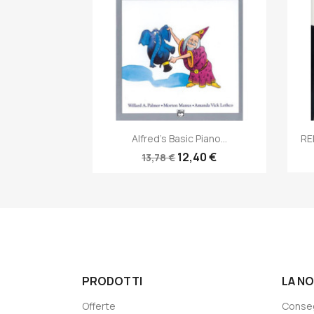
Anteprima

Alfred's Basic Piano...
RE
12,40 €
13,78 €
PRODOTTI
LA N
Offerte
Conse