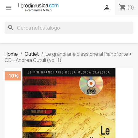
shopping_cart


(0)
search
Home
Outlet
Le grandi arie classiche al Pianoforte +
CD - Andrea Cutuli (vol. 1)
-10%