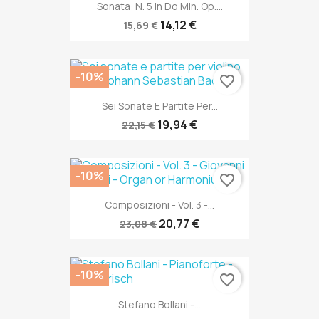
Sonata: N. 5 In Do Min. Op....
14,12 €
15,69 €
-10%
favorite_border
Sei Sonate E Partite Per...
19,94 €
22,15 €
-10%
favorite_border
Composizioni - Vol. 3 -...
20,77 €
23,08 €
-10%
favorite_border
Stefano Bollani -...