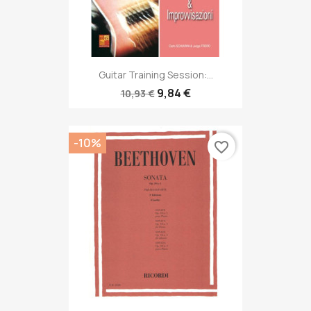
Guitar Training Session:...
9,84 €
10,93 €
-10%
favorite_border