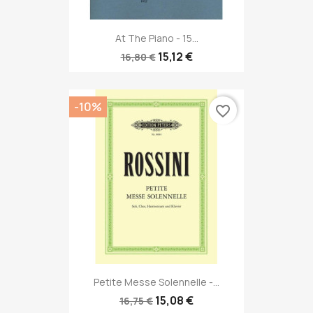
At The Piano - 15...
15,12 €
16,80 €
-10%
favorite_border
Petite Messe Solennelle -...
15,08 €
16,75 €