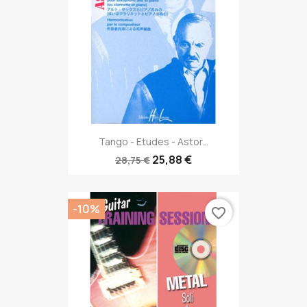
Tango - Etudes - Astor...
25,88 €
28,75 €
-10%
favorite_border