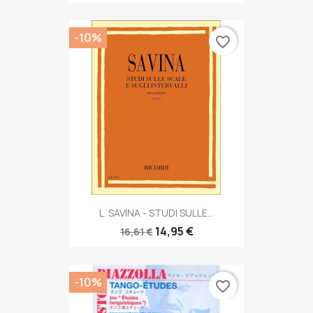
-10%
favorite_border
L. SAVINA - STUDI SULLE...
14,95 €
16,61 €
-10%
favorite_border