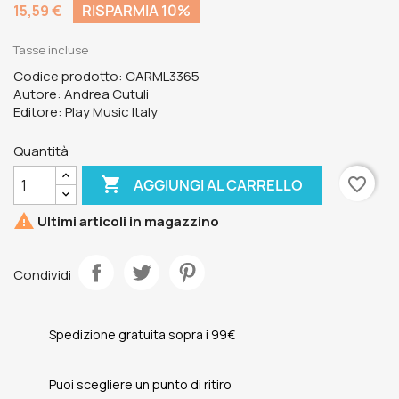
15,59 €
RISPARMIA 10%
Tasse incluse
Codice prodotto: CARML3365
Autore: Andrea Cutuli
Editore: Play Music Italy
Quantità

favorite_border
AGGIUNGI AL CARRELLO

Ultimi articoli in magazzino
Condividi
Spedizione gratuita sopra i 99€
Puoi scegliere un punto di ritiro