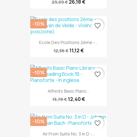
26,18 €
29,09 €
-10%
favorite_border
Ecole Des Positions 2ème -...
11,12 €
12,36 €
-10%
favorite_border
Alfred's Basic Piano...
12,40 €
13,78 €
-10%
favorite_border
Air From Suite No. 3 In D -...