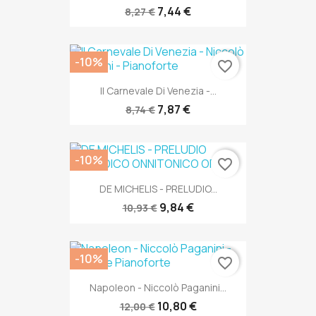
7,44 €
8,27 €
-10%
favorite_border
Il Carnevale Di Venezia -...
7,87 €
8,74 €
-10%
favorite_border
DE MICHELIS - PRELUDIO...
9,84 €
10,93 €
-10%
favorite_border
Napoleon - Niccolò Paganini...
10,80 €
12,00 €