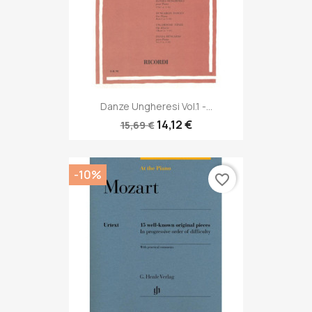
Danze Ungheresi Vol.1 -...
14,12 €
15,69 €
-10%
favorite_border