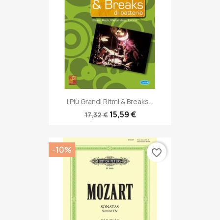
I Più Grandi Ritmi & Breaks...
15,59 €
17,32 €
-10%
favorite_border