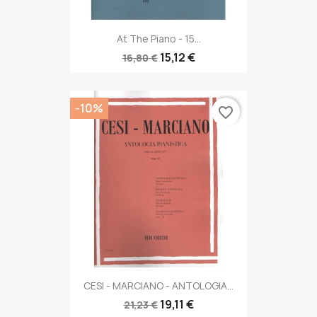
At The Piano - 15...
15,12 €
16,80 €
-10%
favorite_border
CESI - MARCIANO - ANTOLOGIA...
19,11 €
21,23 €