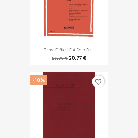
Passi Difficili E A Solo Da...
20,77 €
23,08 €
-10%
favorite_border