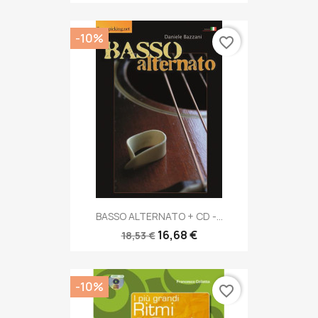
-10%
favorite_border
BASSO ALTERNATO + CD -...
16,68 €
18,53 €
-10%
favorite_border