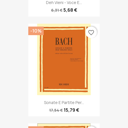
Deh Vieni - Voce E...
5,68 €
6,31 €
-10%
favorite_border
Sonate E Partite Per...
15,79 €
17,54 €