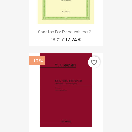
Sonatas For Piano Volume 2...
17,74 €
19,71 €
-10%
favorite_border