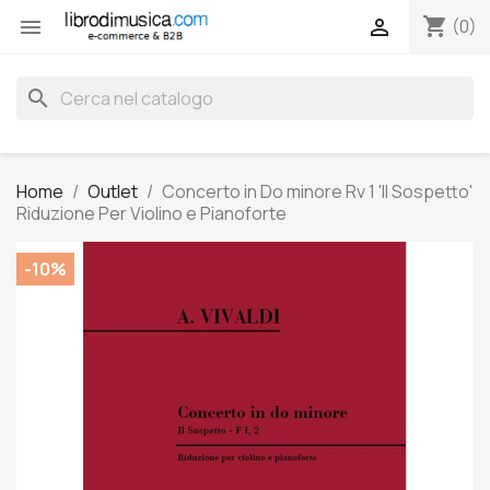
shopping_cart


(0)
search
Home
Outlet
Concerto in Do minore Rv 1 'Il Sospetto'
Riduzione Per Violino e Pianoforte
-10%