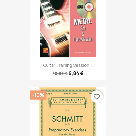
Guitar Training Session:...
9,84 €
10,93 €
-10%
favorite_border