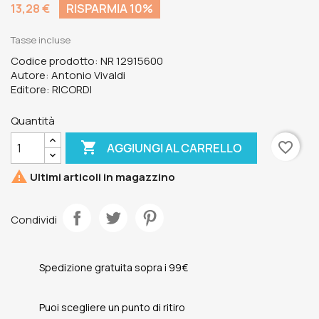
13,28 €
RISPARMIA 10%
Tasse incluse
Codice prodotto: NR 12915600
Autore: Antonio Vivaldi
Editore: RICORDI
Quantità

favorite_border
AGGIUNGI AL CARRELLO

Ultimi articoli in magazzino
Condividi
Spedizione gratuita sopra i 99€
Puoi scegliere un punto di ritiro