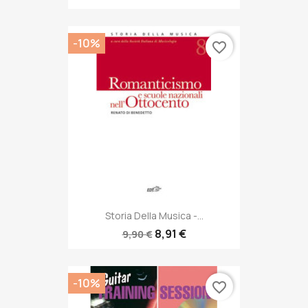
-10%
favorite_border
Storia Della Musica -...
8,91 €
9,90 €
-10%
favorite_border