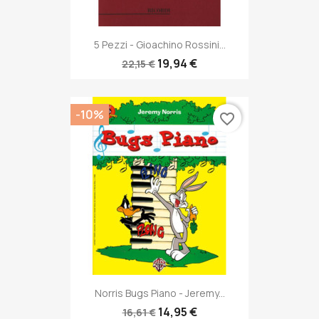
5 Pezzi - Gioachino Rossini...
19,94 €
22,15 €
-10%
favorite_border
Norris Bugs Piano - Jeremy...
14,95 €
16,61 €