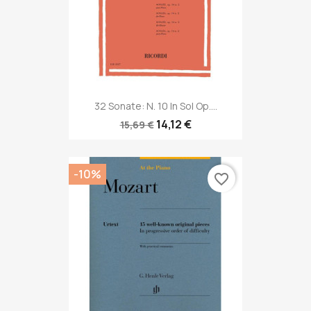
32 Sonate: N. 10 In Sol Op....
14,12 €
15,69 €
-10%
favorite_border