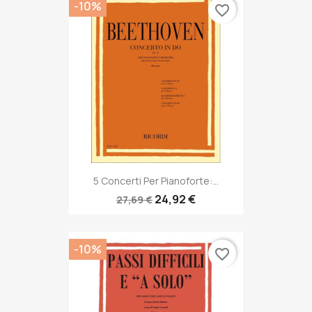
-10%
favorite_border
5 Concerti Per Pianoforte:...
24,92 €
27,69 €
-10%
favorite_border