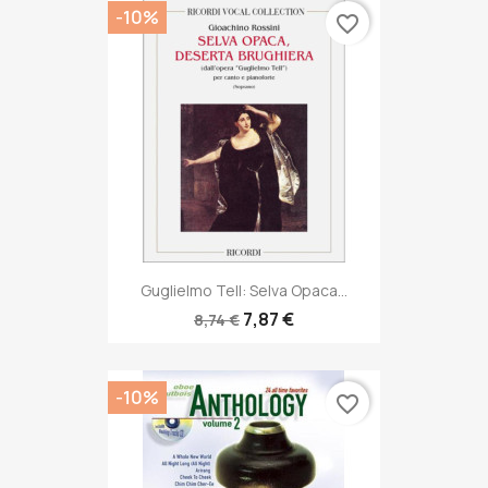
-10%
favorite_border
Guglielmo Tell: Selva Opaca...
7,87 €
8,74 €
-10%
favorite_border