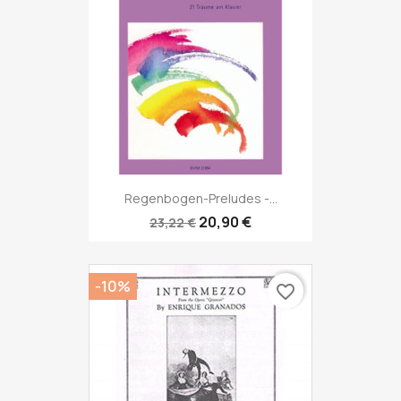
Regenbogen-Preludes -...
20,90 €
23,22 €
-10%
favorite_border