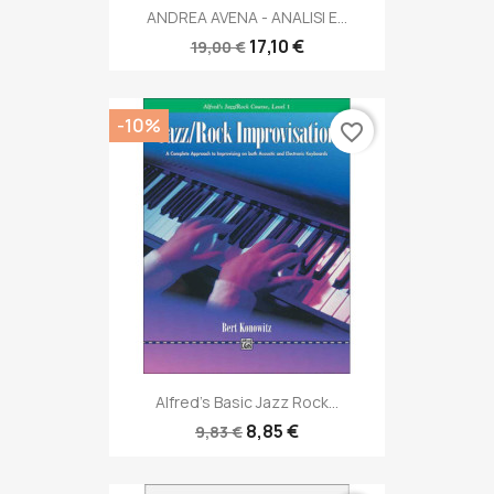
ANDREA AVENA - ANALISI E...
17,10 €
19,00 €
-10%
favorite_border
Alfred's Basic Jazz Rock...
8,85 €
9,83 €