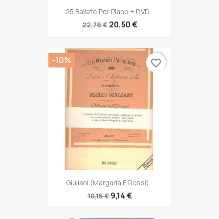
25 Ballate Per Piano + DVD...
20,50 €
22,78 €
-10%
favorite_border
Giuliani (Margaria E Rossi)...
9,14 €
10,15 €