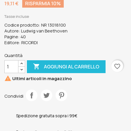
19,11 €
RISPARMIA 10%
Tasse incluse
Codice prodotto: NR 13018100
Autore: Ludwig van Beethoven
Pagine: 40
Editore: RICORDI
Quantità

favorite_border
AGGIUNGI AL CARRELLO

Ultimi articoli in magazzino
Condividi
Spedizione gratuita sopra i 99€