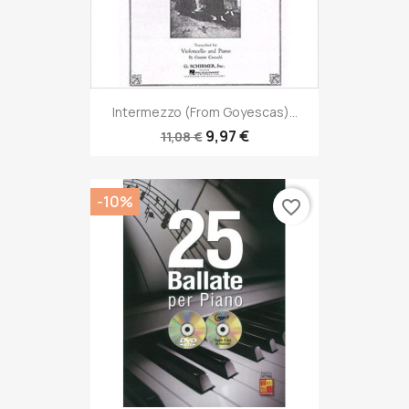
Intermezzo (from Goyescas)...
9,97 €
11,08 €
-10%
favorite_border