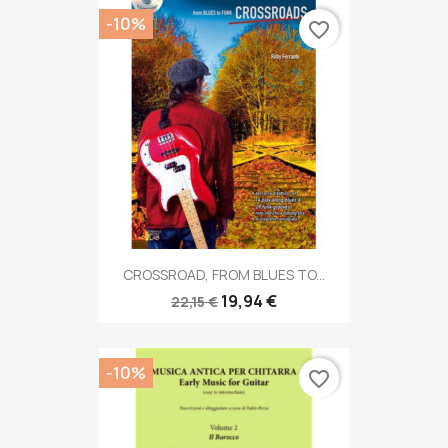
-10%
favorite_border
CROSSROAD, FROM BLUES TO...
19,94 €
22,15 €
-10%
favorite_border