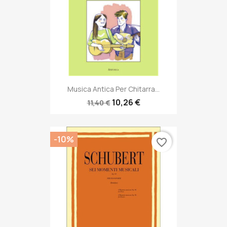
Musica Antica Per Chitarra...
10,26 €
11,40 €
-10%
favorite_border