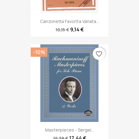
Canzonetta Favorita Variata...
9,14 €
10,15 €
-10%
favorite_border
Masterpieces - Sergei...
17,44 €
19,38 €