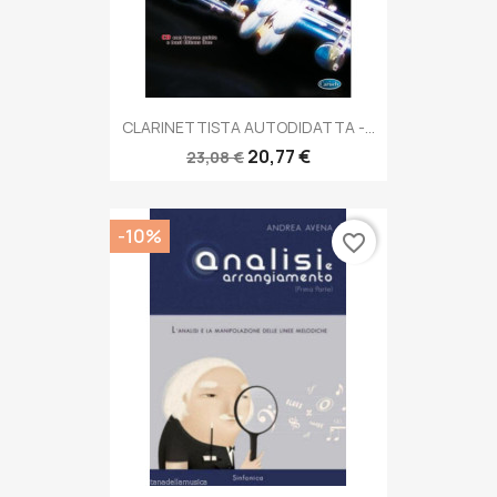
CLARINETTISTA AUTODIDATTA -...
20,77 €
23,08 €
-10%
favorite_border