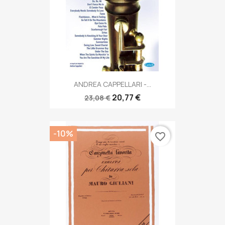
ANDREA CAPPELLARI -...
20,77 €
23,08 €
-10%
favorite_border