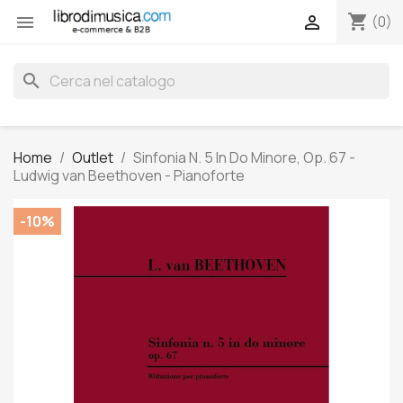
shopping_cart


(0)
search
Home
Outlet
Sinfonia N. 5 In Do Minore, Op. 67 -
Ludwig van Beethoven - Pianoforte
-10%