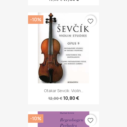
-10%
favorite_border
Otakar Sevcik: Violin...
10,80 €
12,00 €
-10%
favorite_border