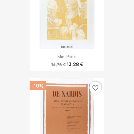
I Miei Primi...
13,28 €
14,76 €
-10%
favorite_border