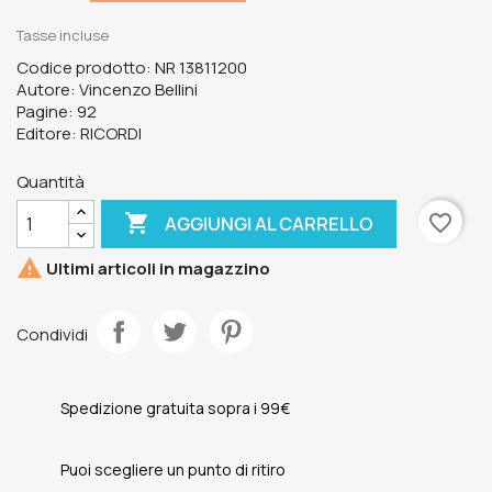
Tasse incluse
Codice prodotto: NR 13811200
Autore: Vincenzo Bellini
Pagine: 92
Editore: RICORDI
Quantità

favorite_border
AGGIUNGI AL CARRELLO

Ultimi articoli in magazzino
Condividi
Spedizione gratuita sopra i 99€
Puoi scegliere un punto di ritiro