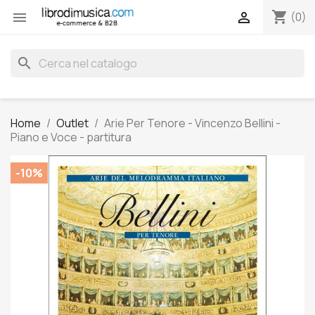
shopping_cart


(0)
search
Home
Outlet
Arie Per Tenore - Vincenzo Bellini -
Piano e Voce - partitura
-10%