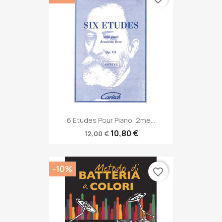
6 Etudes Pour Piano, 2me...
10,80 €
12,00 €
-10%
favorite_border