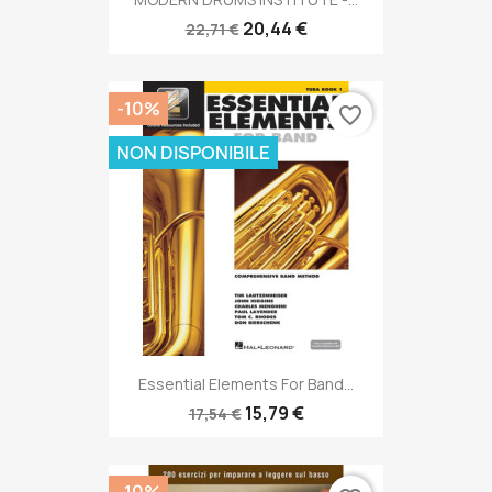
20,44 €
22,71 €
-10%
favorite_border
NON DISPONIBILE
Essential Elements For Band...
15,79 €
17,54 €
-10%