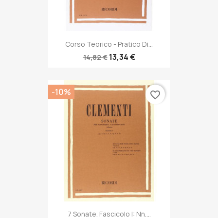
Corso Teorico - Pratico Di...
13,34 €
14,82 €
-10%
favorite_border
7 Sonate. Fascicolo I: Nn....