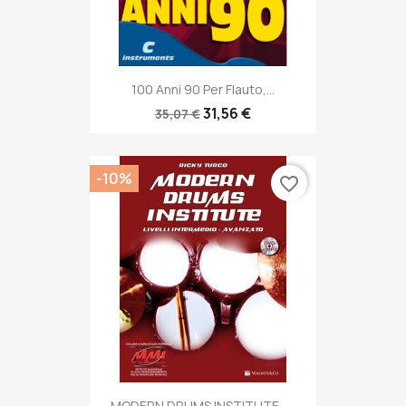
100 Anni 90 Per Flauto,...
31,56 €
35,07 €
-10%
favorite_border
MODERN DRUMS INSTITUTE -...