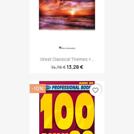
Great Classical Themes +...
13,28 €
14,76 €
-10%
favorite_border