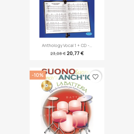
Anthology Vocal 1 + CD -...
20,77 €
23,08 €
-10%
favorite_border