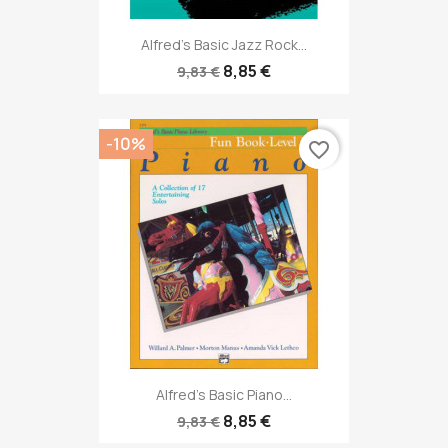
Alfred's Basic Jazz Rock...
8,85 €
9,83 €
-10%
favorite_border
Alfred's Basic Piano...
8,85 €
9,83 €