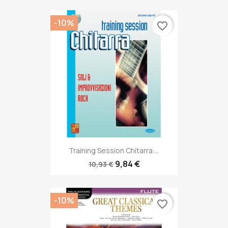
-10%
favorite_border
Training Session Chitarra:...
9,84 €
10,93 €
-10%
favorite_border