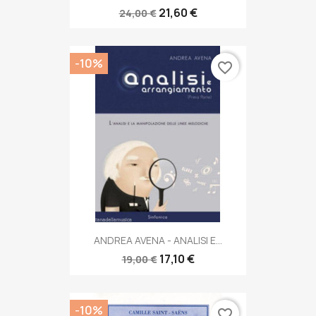
21,60 €
24,00 €
-10%
favorite_border
ANDREA AVENA - ANALISI E...
17,10 €
19,00 €
-10%
favorite_border