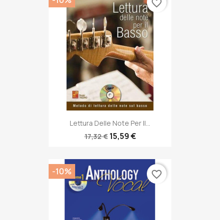
favorite_border
Lettura Delle Note Per Il...
15,59 €
17,32 €
-10%
favorite_border