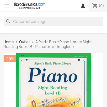
shopping_cart


(0)
search
Home
Outlet
Alfred's Basic Piano Library Sight
Reading Book 1B - Pianoforte - In inglese
-10%