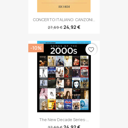
CONCERTO ITALIANO: CANZONI...
24,92 €
27,69 €
-10%
favorite_border
The New Decade Series:...
24,92 €
27,69 €