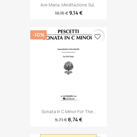
Ave Maria. Meditazione Sul...
9,14 €
10,15 €
-10%
favorite_border
Sonata In C Minor For The...
8,74 €
9,71 €