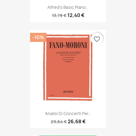
Alfred's Basic Piano...
12,40 €
13,78 €
-10%
favorite_border
Analisi Di Concerti Per...
26,68 €
29,64 €