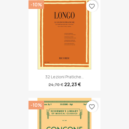
-10%
favorite_border
32 Lezioni Pratiche...
22,23 €
24,70 €
-10%
favorite_border