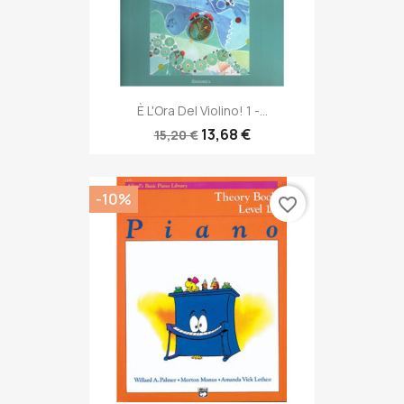
È L'Ora Del Violino! 1 -...
13,68 €
15,20 €
-10%
favorite_border