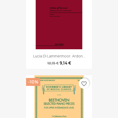
Lucia Di Lammermoor: Ardon...
9,14 €
10,15 €
-10%
favorite_border