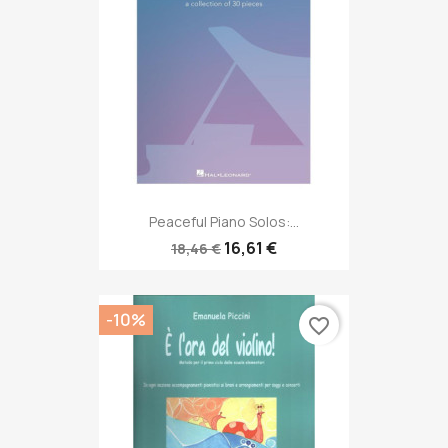
Peaceful Piano Solos:...
16,61 €
18,46 €
-10%
favorite_border