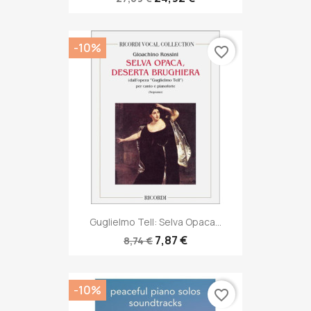
-10%
favorite_border
Guglielmo Tell: Selva Opaca...
7,87 €
8,74 €
-10%
favorite_border