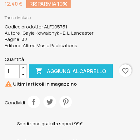
12,40 €
RISPARMIA 10%
Tasse incluse
Codice prodotto: ALF005751
Autore: Gayle Kowalchyk - E. L. Lancaster
Pagine: 32
Editore: Alfred Music Publications
Quantità

favorite_border
AGGIUNGI AL CARRELLO

Ultimi articoli in magazzino
Condividi
Spedizione gratuita sopra i 99€