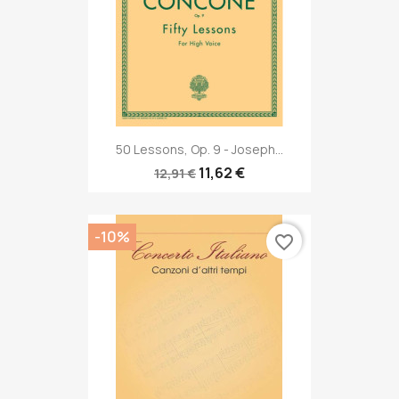
50 Lessons, Op. 9 - Joseph...
11,62 €
12,91 €
-10%
favorite_border