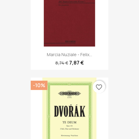
Marcia Nuziale - Felix...
7,87 €
8,74 €
-10%
favorite_border