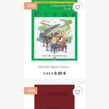
-10%
favorite_border
Alfred's Basic Piano...
8,85 €
9,83 €
-10%
favorite_border