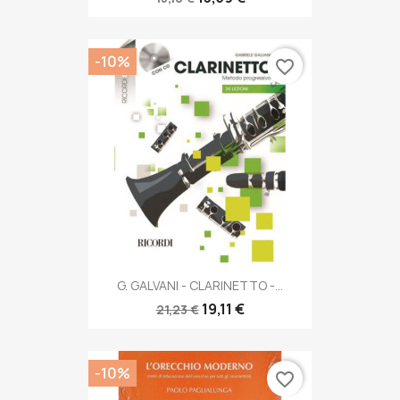
-10%
favorite_border
G. GALVANI - CLARINETTO -...
19,11 €
21,23 €
-10%
favorite_border