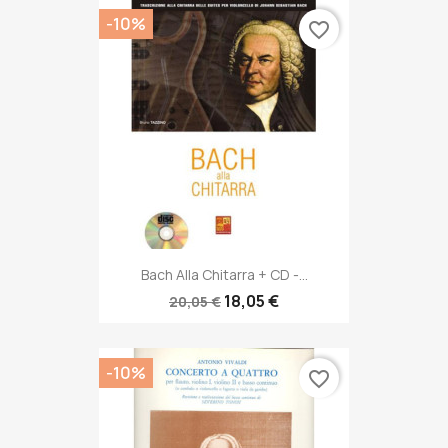
-10%
favorite_border
Bach Alla Chitarra + CD -...
18,05 €
20,05 €
-10%
favorite_border