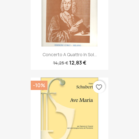
Concerto A Quattro In Sol...
12,83 €
14,25 €
-10%
favorite_border