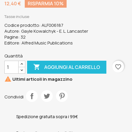
12,40 €
RISPARMIA 10%
Tasse incluse
Codice prodotto: ALF006187
Autore: Gayle Kowalchyk - E. L. Lancaster
Pagine: 32
Editore: Alfred Music Publications
Quantità

favorite_border
AGGIUNGI AL CARRELLO

Ultimi articoli in magazzino
Condividi
Spedizione gratuita sopra i 99€