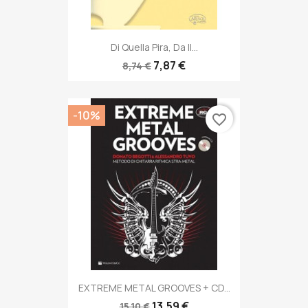
Di Quella Pira, Da Il...
7,87 €
8,74 €
-10%
favorite_border
EXTREME METAL GROOVES + CD...
13,59 €
15,10 €