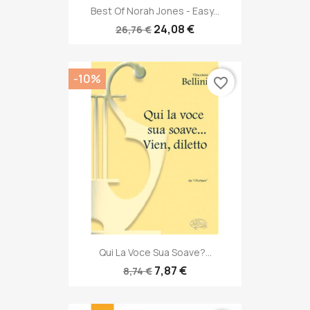
Best Of Norah Jones - Easy...
24,08 €
26,76 €
-10%
favorite_border
Qui La Voce Sua Soave?...
7,87 €
8,74 €