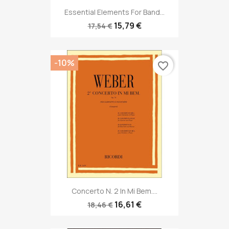
Essential Elements For Band...
15,79 €
17,54 €
-10%
favorite_border
Concerto N. 2 In Mi Bem....
16,61 €
18,46 €