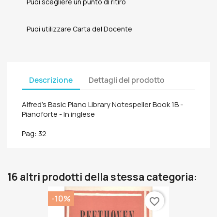
Puoi scegliere un punto di ritiro
Puoi utilizzare Carta del Docente
Descrizione
Dettagli del prodotto
Alfred's Basic Piano Library Notespeller Book 1B -
Pianoforte - In inglese
Pag: 32
16 altri prodotti della stessa categoria:
-10%
favorite_border