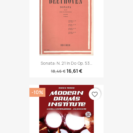
Sonata: N. 21 In Do Op. 53...
16,61 €
18,46 €
-10%
favorite_border