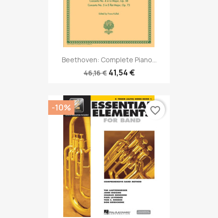
Beethoven: Complete Piano...
41,54 €
46,16 €
-10%
favorite_border