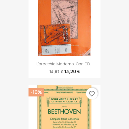
L'orecchio Moderno. Con CD...
13,20 €
14,67 €
-10%
favorite_border