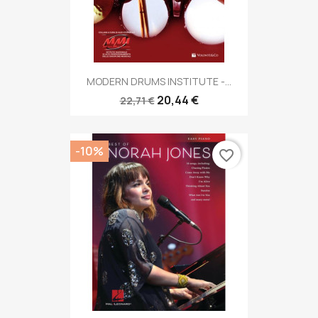
MODERN DRUMS INSTITUTE -...
20,44 €
22,71 €
-10%
favorite_border