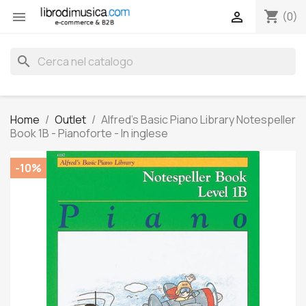
shopping_cart


(0)
search
Home
Outlet
Alfred's Basic Piano Library Notespeller
Book 1B - Pianoforte - In inglese
-10%