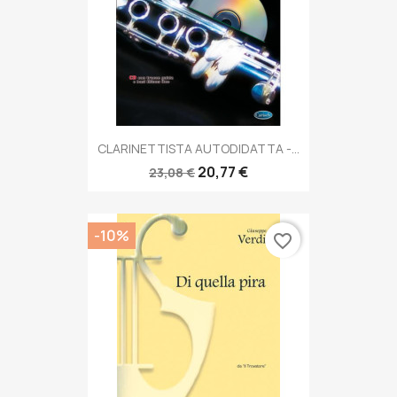
CLARINETTISTA AUTODIDATTA -...
20,77 €
23,08 €
-10%
favorite_border