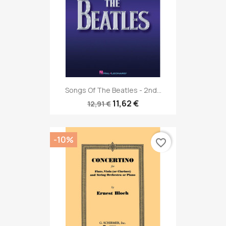
Songs Of The Beatles - 2nd...
11,62 €
12,91 €
-10%
favorite_border