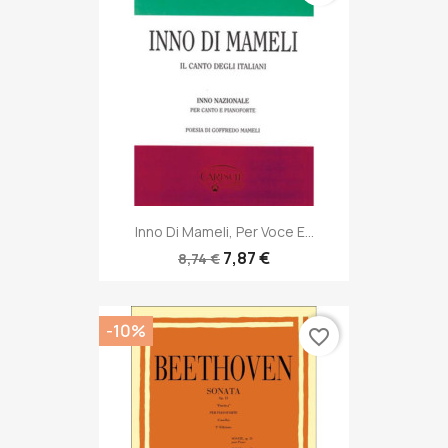
Inno Di Mameli, Per Voce E...
7,87 €
8,74 €
-10%
favorite_border