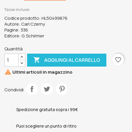
Tasse incluse
Codice prodotto: HL50499876
Autore: Carl Czerny
Pagine: 336
Editore: G. Schirmer
Quantità

favorite_border
AGGIUNGI AL CARRELLO

Ultimi articoli in magazzino
Condividi
Spedizione gratuita sopra i 99€
Puoi scegliere un punto di ritiro