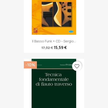
Il Basso Funk + CD - Sergio...
15,59 €
17,32 €
-10%
favorite_border