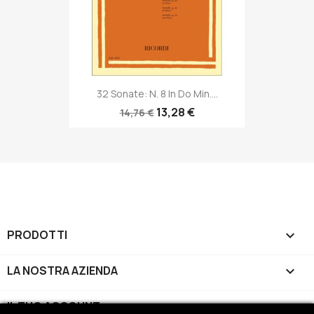
32 Sonate: N. 8 In Do Min....
13,28 €
14,76 €
PRODOTTI

LA NOSTRA AZIENDA

IL TUO ACCOUNT
