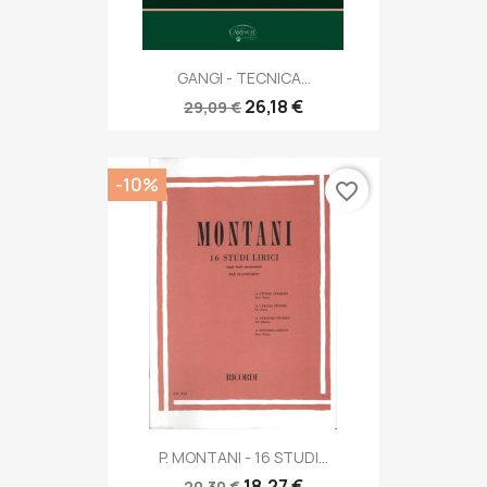
GANGI - TECNICA...
26,18 €
29,09 €
-10%
favorite_border
P. MONTANI - 16 STUDI...
18,27 €
20,30 €