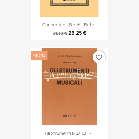
Concertino - Bloch - Flute...
28,25 €
31,39 €
-10%
favorite_border
Gli Strumenti Musicali -...