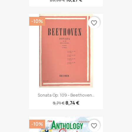
-10%
favorite_border
Sonata Op. 109 - Beethoven...
8,74 €
9,71 €
-10%
favorite_border