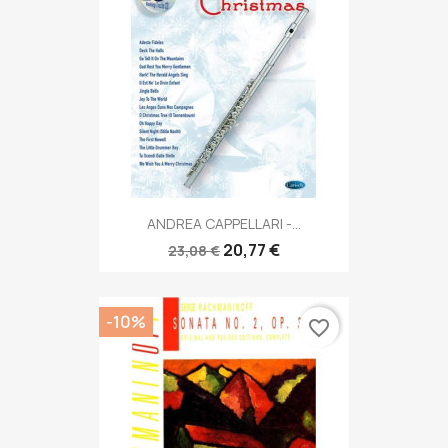
ANDREA CAPPELLARI -...
20,77 €
23,08 €
-10%
favorite_border