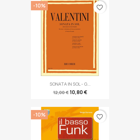
-10%
favorite_border
SONATA IN SOL - G....
10,80 €
12,00 €
-10%
favorite_border