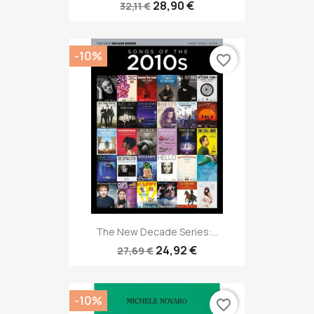
28,90 €
32,11 €
-10%
favorite_border
The New Decade Series:...
24,92 €
27,69 €
-10%
favorite_border