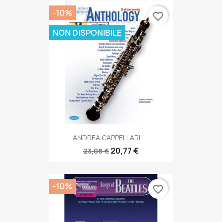
-10%
favorite_border
NON DISPONIBILE
ANDREA CAPPELLARI -...
20,77 €
23,08 €
-10%
favorite_border