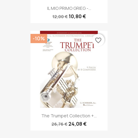
IL MIO PRIMO GRIEG -...
10,80 €
12,00 €
-10%
favorite_border
The Trumpet Collection +...
24,08 €
26,76 €