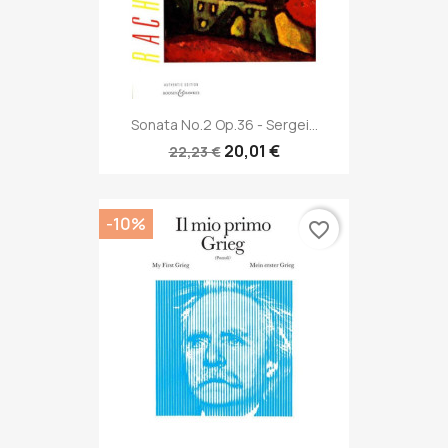
Sonata No.2 Op.36 - Sergei...
20,01 €
22,23 €
-10%
favorite_border