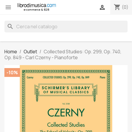
shopping_cart


(0)
search
Home
Outlet
Collected Studies: Op. 299, Op. 740,
Op. 849 - Carl Czerny - Pianoforte
-10%