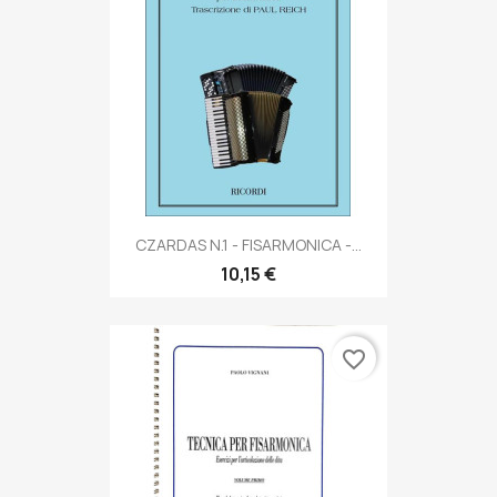
CZARDAS N.1 - FISARMONICA -...
10,15 €
favorite_border