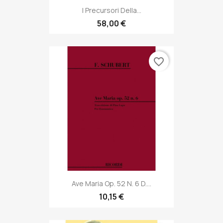
I Precursori Della...
58,00 €
favorite_border
Ave Maria Op. 52 N. 6 D....
10,15 €