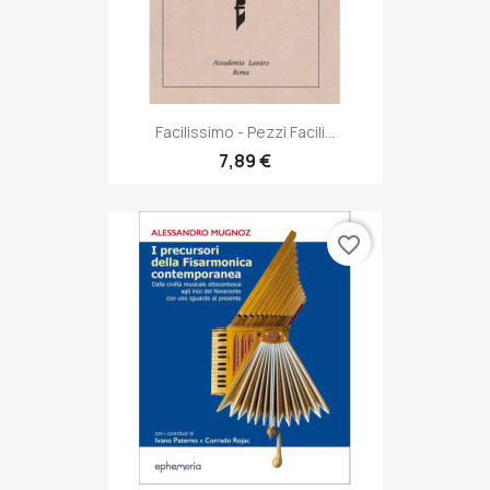
Facilissimo - Pezzi Facili...
7,89 €
favorite_border