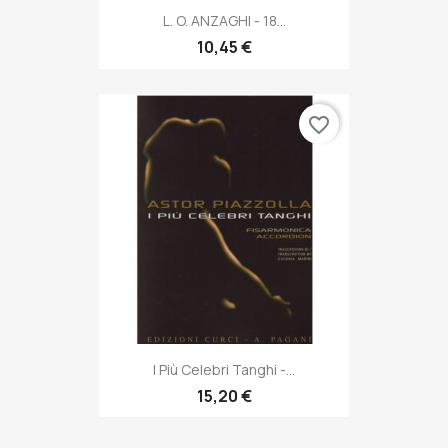
L. O. ANZAGHI - 18...
10,45 €
favorite_border
I Più Celebri Tanghi -...
15,20 €