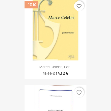
-10%
favorite_border
Marce Celebri, Per...
14,12 €
15,69 €
favorite_border