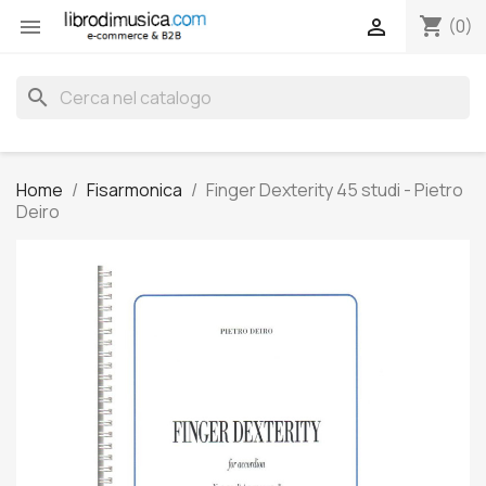
shopping_cart


(0)
search
Home
Fisarmonica
Finger Dexterity 45 studi - Pietro
Deiro