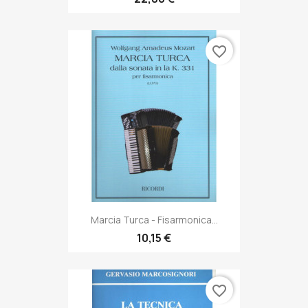
favorite_border
Marcia Turca - Fisarmonica...
10,15 €
favorite_border