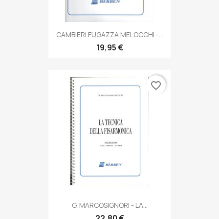
CAMBIERI FUGAZZA MELOCCHI -...
19,95 €
favorite_border
G. MARCOSIGNORI - LA...
22,80 €