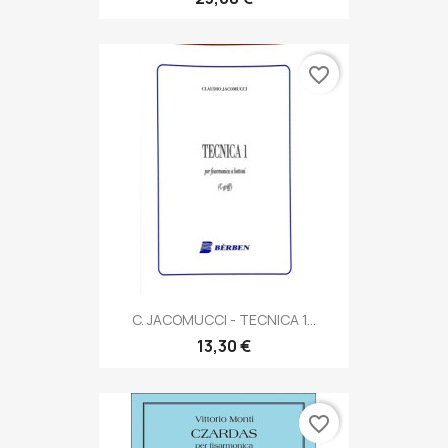
favorite_border
C. JACOMUCCI - TECNICA 1...
13,30 €
favorite_border