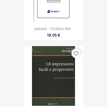
VIGNANI - TECNICA PER...
18,05 €
favorite_border