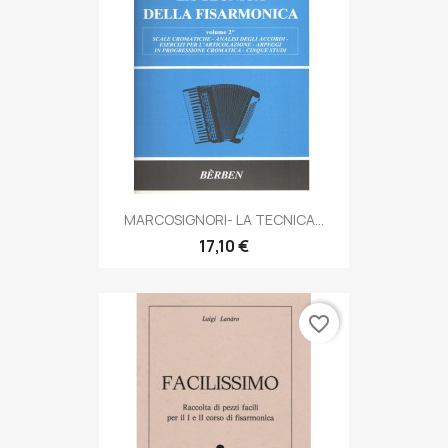
MARCOSIGNORI- LA TECNICA...
17,10 €
favorite_border