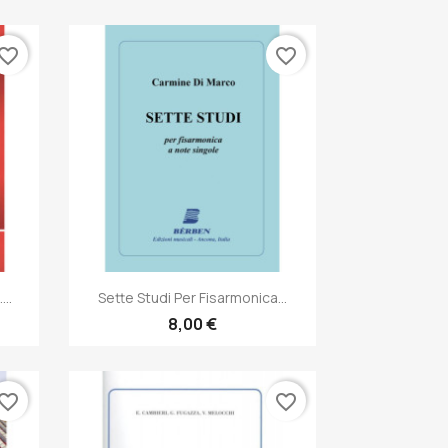
vorite_border
favorite_border
Anteprima

..
Sette Studi Per Fisarmonica...
8,00 €
vorite_border
favorite_border