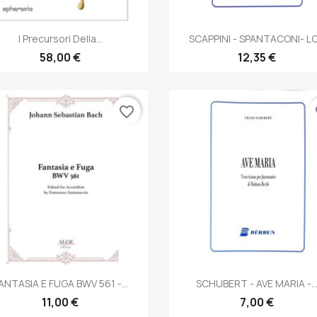
Anteprima
Anteprima


I Precursori Della...
SCAPPINI - SPANTACONI- LO.
58,00 €
12,35 €
favorite_border
fa
Anteprima
Anteprima


ANTASIA E FUGA BWV 561 -...
SCHUBERT - AVE MARIA -..
11,00 €
7,00 €