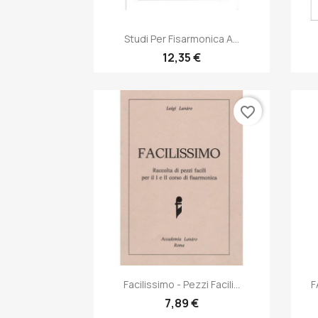
Anteprima

Studi Per Fisarmonica A...
12,35 €
favorite_border
Anteprima

Facilissimo - Pezzi Facili...
F
7,89 €