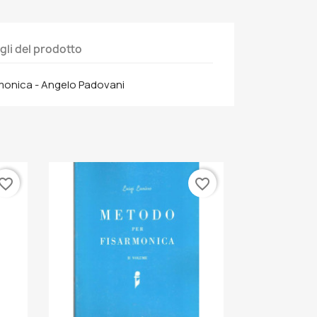
gli del prodotto
armonica - Angelo Padovani
vorite_border
favorite_border