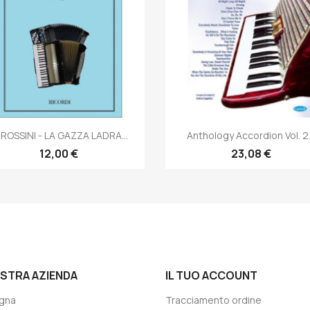
Anteprima
Anteprima


 ROSSINI - LA GAZZA LADRA...
Anthology Accordion Vol. 2.
12,00 €
23,08 €
OSTRA AZIENDA
IL TUO ACCOUNT
gna
Tracciamento ordine