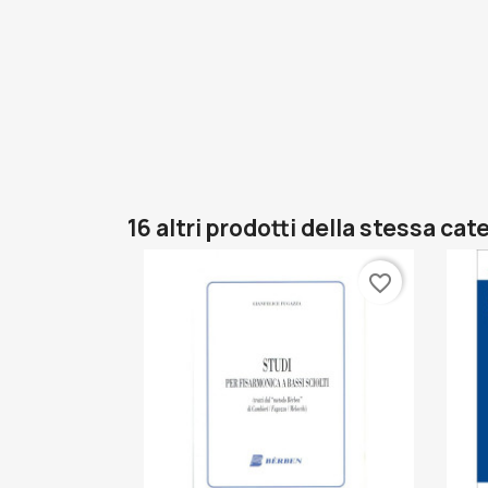
16 altri prodotti della stessa cat
favorite_border