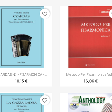
favorite_border
fa
Anteprima
Anteprima


ARDAS N.1 - FISARMONICA -...
Metodo Per Fisarmonica Vol..
10,15 €
16,06 €
favorite_border
fa