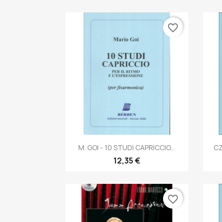
favorite_border
Anteprima

M. GOI - 10 STUDI CAPRICCIO...
CZ
12,35 €
favorite_border