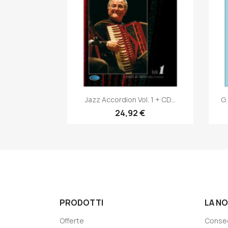
Anteprima

Jazz Accordion Vol. 1 + CD...
G.
24,92 €
PRODOTTI
LA N
Offerte
Conse