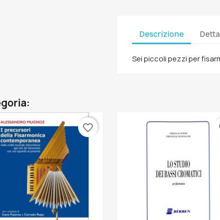
Descrizione
Detta
Sei piccoli pezzi per fis
egoria:
favorite_border
fa