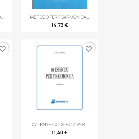
Anteprima

..
METODO PER FISARMONICA...
14,73 €
vorite_border
favorite_border
Anteprima

.
CZERNY - 40 ESERCIZI PER...
11,40 €