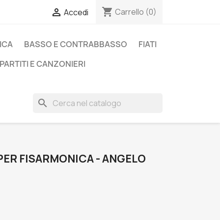
shopping_cart

Carrello
(0)
Accedi
ICA
BASSO E CONTRABBASSO
FIATI
PARTITI E CANZONIERI
search
 PER FISARMONICA - ANGELO