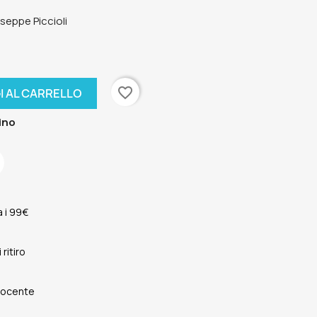
seppe Piccioli
favorite_border
I AL CARRELLO
ino
 i 99€
ritiro
 Docente