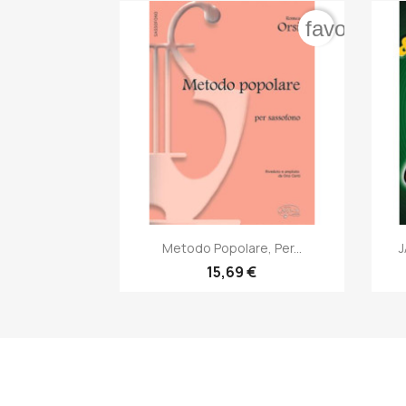
favorite_b

Anteprima
Metodo Popolare, Per...
J
15,69 €