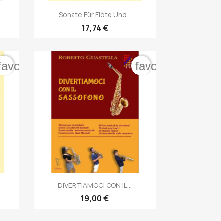

Anteprima
Sonate Für Flöte Und...
17,74 €
favorite_border
favorite_border

Anteprima
DIVERTIAMOCI CON IL...
19,00 €