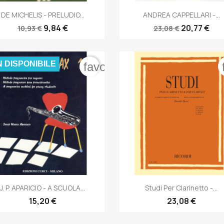


Anteprima
Anteprima
DE MICHELIS - PRELUDIO...
ANDREA CAPPELLARI -...
9,84 €
20,77 €
10,93 €
23,08 €
 DISPONIBILE
order
favorite_border


Anteprima
Anteprima
J. P. APARICIO - A SCUOLA...
Studi Per Clarinetto -...
15,20 €
23,08 €