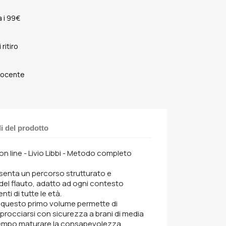
 i 99€
ritiro
 Docente
li del prodotto
 on line - Livio Libbi - Metodo completo
resenta un percorso strutturato e
 del flauto, adatto ad ogni contesto
nti di tutte le età.
”, questo primo volume permette di
approcciarsi con sicurezza a brani di media
o tempo maturare la consapevolezza