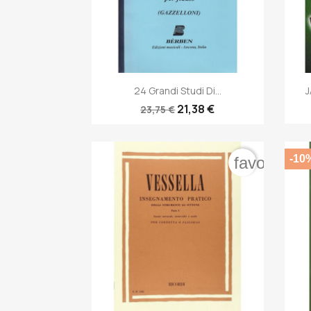

Anteprima
24 Grandi Studi Di...
J
21,38 €
23,75 €
-10
favorite_b