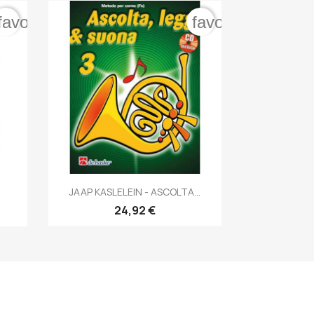
favorite_border
favorite_border

Anteprima
JAAP KASLELEIN - ASCOLTA...
24,92 €