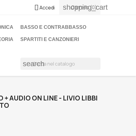
shopping_cart

Carrello
(0)
Accedi
ONICA
BASSO E CONTRABBASSO
EORIA
SPARTITI E CANZONIERI
search
 + AUDIO ON LINE - LIVIO LIBBI
ETO