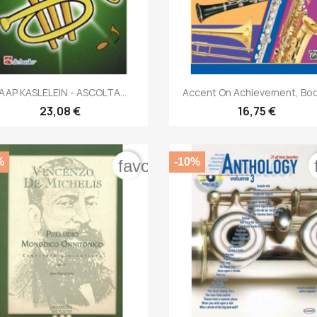


Anteprima
Anteprima
AAP KASLELEIN - ASCOLTA...
Accent On Achievement, Book
23,08 €
16,75 €
%
-10%
order
favorite_border