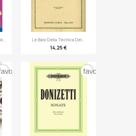

Anteprima
...
Le Basi Della Tecnica Del...
14,25 €
favorite_border
favorite_border