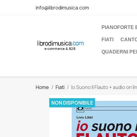
info@librodimusica.com
PIANOFORTE 
FIATI
CANT
QUADERNI P
Home
Fiati
Io Suono Il Flauto + audio on l
NON DISPONIBILE