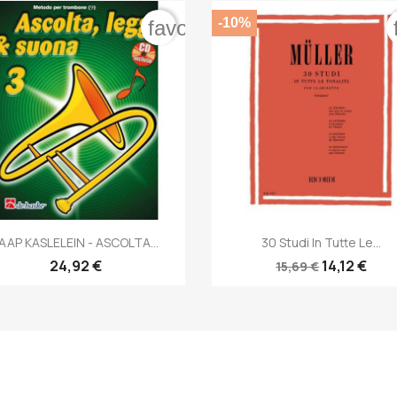
-10%
order
favorite_border


Anteprima
Anteprima
AAP KASLELEIN - ASCOLTA...
30 Studi In Tutte Le...
24,92 €
14,12 €
15,69 €