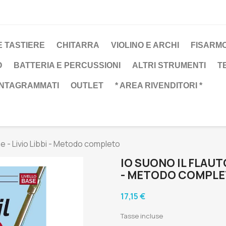
E TASTIERE
CHITARRA
VIOLINO E ARCHI
FISARM
O
BATTERIA E PERCUSSIONI
ALTRI STRUMENTI
T
ENTAGRAMMATI
OUTLET
* AREA RIVENDITORI *
ine - Livio Libbi - Metodo completo
IO SUONO IL FLAUTO
- METODO COMPL
17,15 €
Tasse incluse