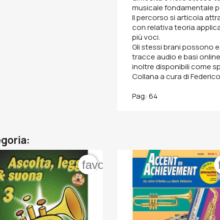
musicale fondamentale per
Il percorso si articola at
con relativa teoria appli
più voci.
Gli stessi brani possono es
tracce audio e basi online
inoltre disponibili come spa
Collana a cura di Federico
Pag: 64
egoria:
order
favorite_border