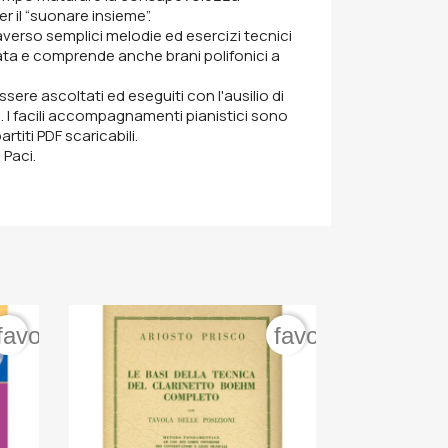
 il “suonare insieme”.
traverso semplici melodie ed esercizi tecnici
cata e comprende anche brani polifonici a
sere ascoltati ed eseguiti con l'ausilio di
. I facili accompagnamenti pianistici sono
rtiti PDF scaricabili.
 Paci.
favorite_border
favorite_border