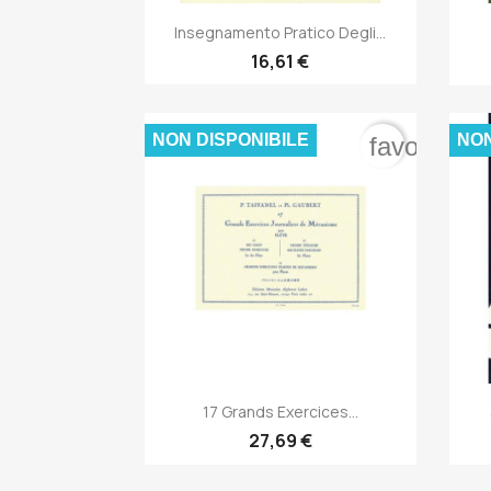

Anteprima
Insegnamento Pratico Degli...
16,61 €
NON DISPONIBILE
NON
favorite_b

Anteprima
17 Grands Exercices...
27,69 €