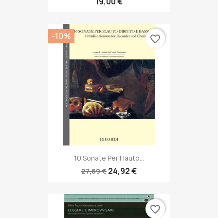
19,00 €
-10%
favorite_border
10 Sonate Per Flauto...
24,92 €
27,69 €
favorite_border