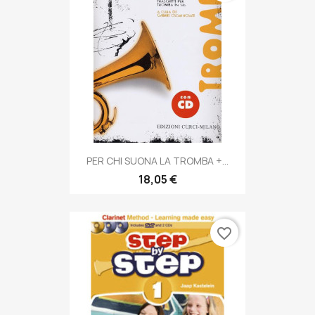
PER CHI SUONA LA TROMBA +...
18,05 €
favorite_border