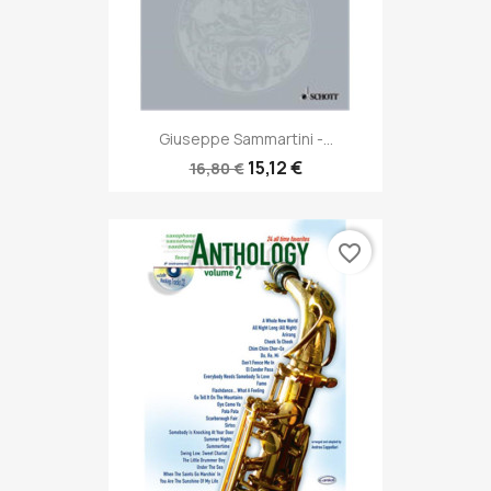
Giuseppe Sammartini -...
15,12 €
16,80 €
favorite_border