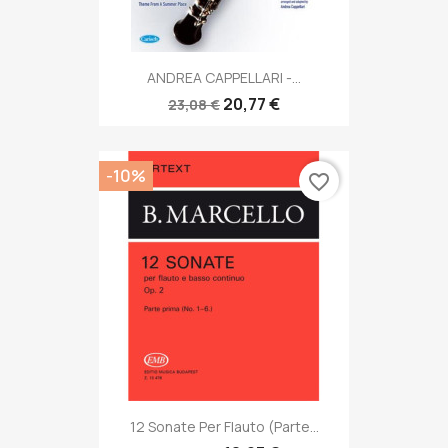
ANDREA CAPPELLARI -...
20,77 €
23,08 €
-10%
favorite_border
12 Sonate Per Flauto (parte...