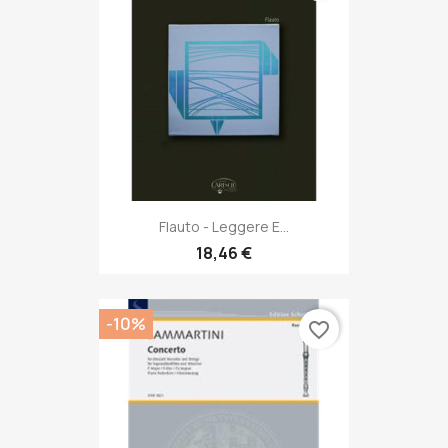
Flauto - Leggere E...
18,46 €
-10%
favorite_border