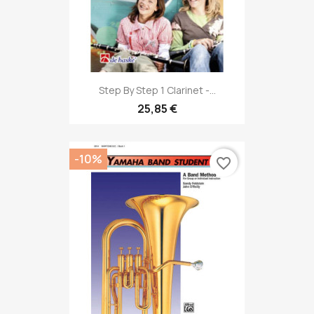
Step By Step 1 Clarinet -...
25,85 €
-10%
favorite_border