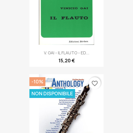
V. GAI - IL FLAUTO - ED....
15,20 €
-10%
favorite_border
NON DISPONIBILE