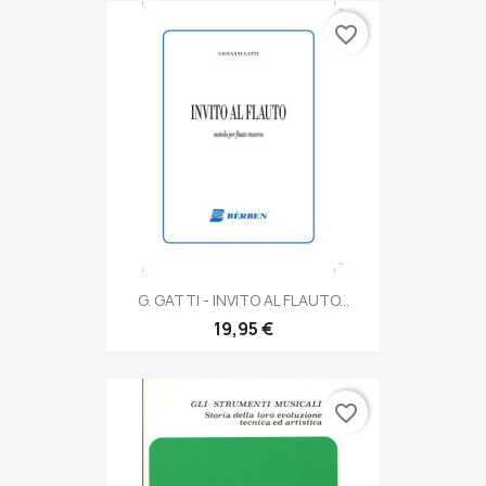
favorite_border
G. GATTI - INVITO AL FLAUTO...
19,95 €
favorite_border