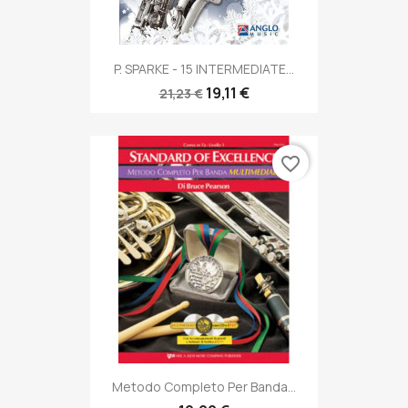
P. SPARKE - 15 INTERMEDIATE...
19,11 €
21,23 €
favorite_border
Metodo Completo Per Banda...