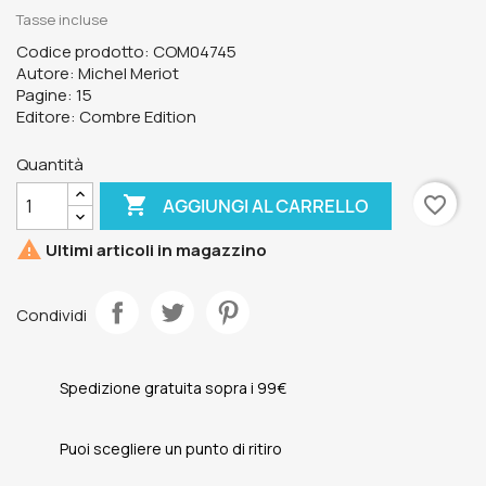
Tasse incluse
Codice prodotto: COM04745
Autore: Michel Meriot
Pagine: 15
Editore: Combre Edition
Quantità

favorite_border
AGGIUNGI AL CARRELLO

Ultimi articoli in magazzino
Condividi
Spedizione gratuita sopra i 99€
Puoi scegliere un punto di ritiro