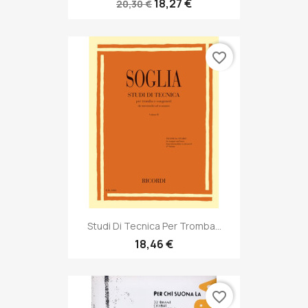
18,27 €
20,30 €
favorite_border
Studi Di Tecnica Per Tromba...
18,46 €
favorite_border