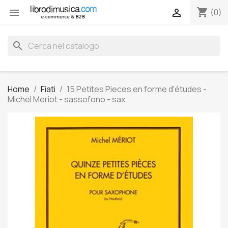
shopping_cart


(0)
search
Home
Fiati
15 Petites Pieces en forme d'études -
Michel Meriot - sassofono - sax