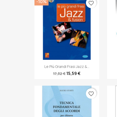
-10%
favorite_border
Anteprima

Le Più Grandi Frasi Jazz &...
15,59 €
17,32 €
favorite_border