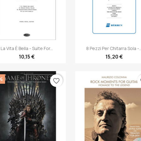
Anteprima
Anteprima


La Vita È Bella - Suite For...
8 Pezzi Per Chitarra Sola -..
10,15 €
15,20 €
%
favorite_border
fa