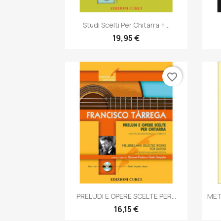
Anteprima

Studi Scelti Per Chitarra +...
19,95 €
favorite_border
Anteprima

PRELUDI E OPERE SCELTE PER...
MET
16,15 €