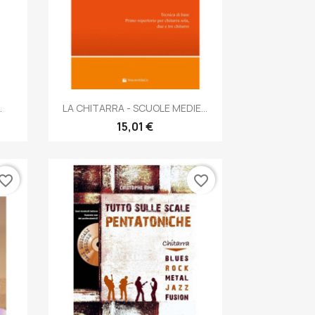
Anteprima

.
LA CHITARRA - SCUOLE MEDIE...
15,01 €
vorite_border
favorite_border