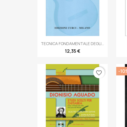
Anteprima

TECNICA FONDAMENTALE DEGLI...
12,35 €
-10
favorite_border