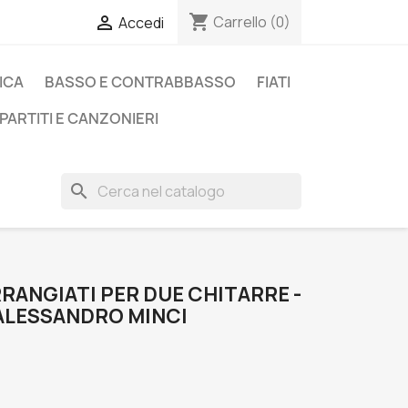
shopping_cart

Carrello
(0)
Accedi
ICA
BASSO E CONTRABBASSO
FIATI
PARTITI E CANZONIERI
search
ARRANGIATI PER DUE CHITARRE -
 ALESSANDRO MINCI