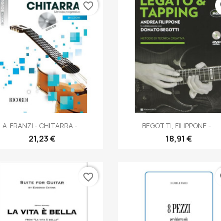
favorite_border
fa
Anteprima
Anteprima


A. FRANZI - CHITARRA -...
BEGOTTI, FILIPPONE -...
21,23 €
18,91 €
favorite_border
fa