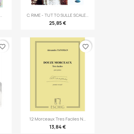
Anteprima

..
C. RIME - TUTTO SULLE SCALE...
25,85 €
vorite_border
favorite_border
Anteprima

12 Morceaux Tres Faciles N...
13,84 €