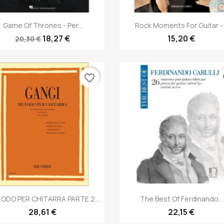
Anteprima
Anteprima


Game Of Thrones - Per...
Rock Moments For Guitar -.
18,27 €
15,20 €
20,30 €
favorite_border
fa
Anteprima
Anteprima


ODO PER CHITARRA PARTE 2...
The Best Of Ferdinando...
28,61 €
22,15 €