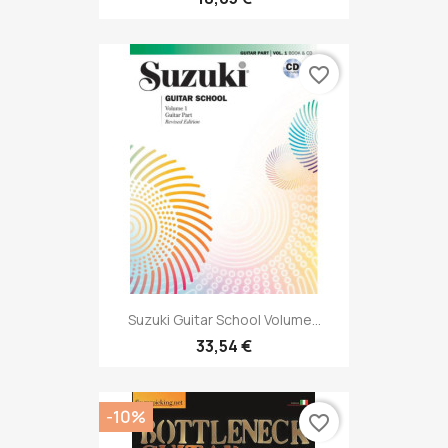
favorite_border
Suzuki Guitar School Volume...
33,54 €
-10%
favorite_border