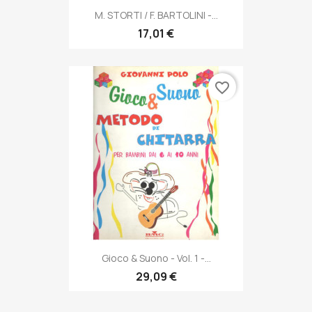
M. STORTI / F. BARTOLINI -...
17,01 €
favorite_border
Gioco & Suono - Vol. 1 -...
29,09 €