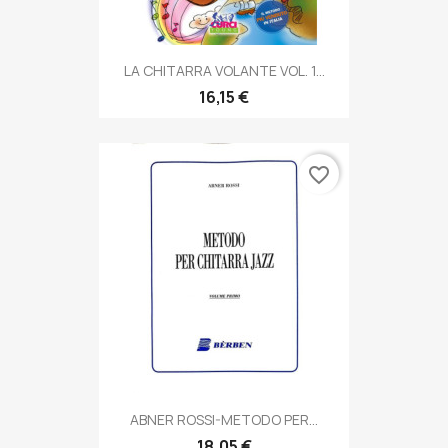
LA CHITARRA VOLANTE VOL. 1...
16,15 €
favorite_border
ABNER ROSSI-METODO PER...
18,05 €