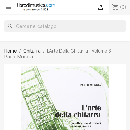
shopping_cart


(0)
search
Home
Chitarra
L'Arte Della Chitarra - Volume 3 -
Paolo Muggia