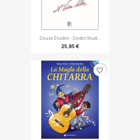
Douze Études - Dodici Studi...
25,85 €
favorite_border