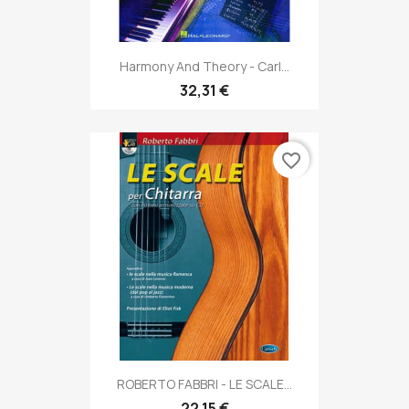
Harmony And Theory - Carl...
32,31 €
favorite_border
ROBERTO FABBRI - LE SCALE...
22,15 €