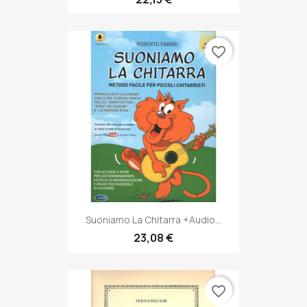
favorite_border
Suoniamo La Chitarra +Audio...
23,08 €
favorite_border