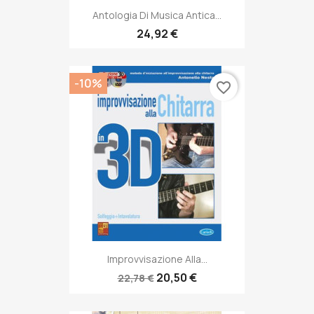
Antologia Di Musica Antica...
24,92 €
-10%
favorite_border
Improvvisazione Alla...
20,50 €
22,78 €