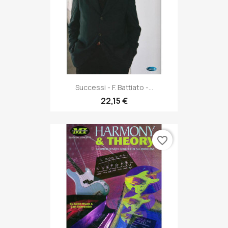
Successi - F. Battiato -...
22,15 €
favorite_border