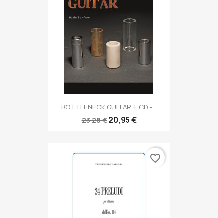
BOTTLENECK GUITAR + CD -...
20,95 €
23,28 €
favorite_border