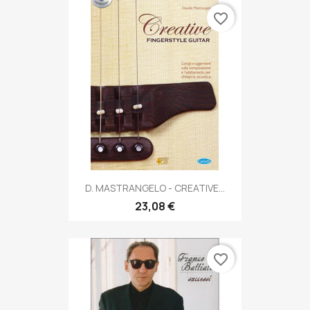
favorite_border
D. MASTRANGELO - CREATIVE...
23,08 €
favorite_border