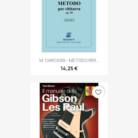
M. CARCASSI - METODO PER...
14,25 €
favorite_border