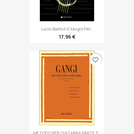
Lucio Battisti E Mogol Per...
17,96 €
favorite_border
METODO PER CHITARRA PARTE 3...