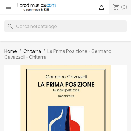
shopping_cart


(0)
search
Home
Chitarra
La Prima Posizione - Germano
Cavazzoli - Chitarra