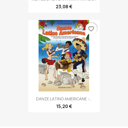
23,08 €
favorite_border
DANZE LATINO AMERICANE -...
15,20 €