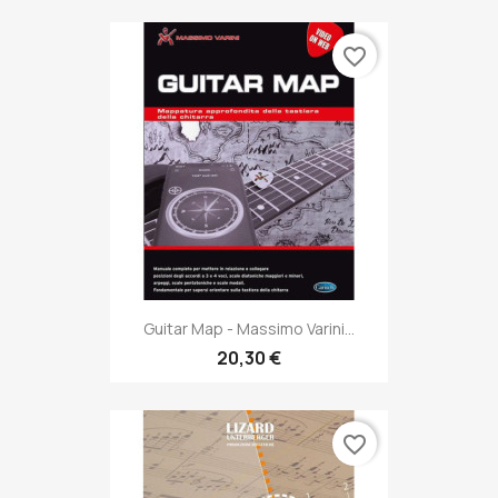
favorite_border
Guitar Map - Massimo Varini...
20,30 €
favorite_border