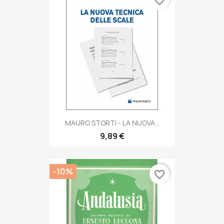
favorite_border
MAURO STORTI - LA NUOVA...
9,89 €
-10%
favorite_border