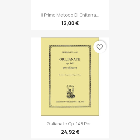
Il Primo Metodo Di Chitarra...
12,00 €
favorite_border
Giulianate Op. 148 Per...
24,92 €