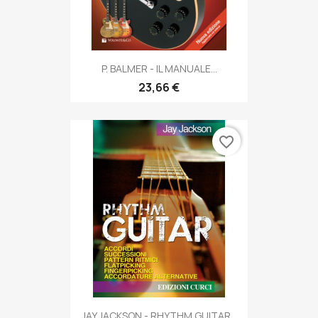
P. BALMER - IL MANUALE...
23,66 €
favorite_border
JAY JACKSON - RHYTHM GUITAR...