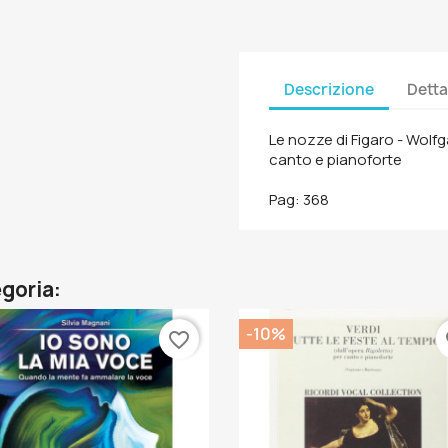
Descrizione
Detta
Le nozze di Figaro - Wol
canto e pianoforte
Pag: 368
egoria:
-10%
favorite_border
fa