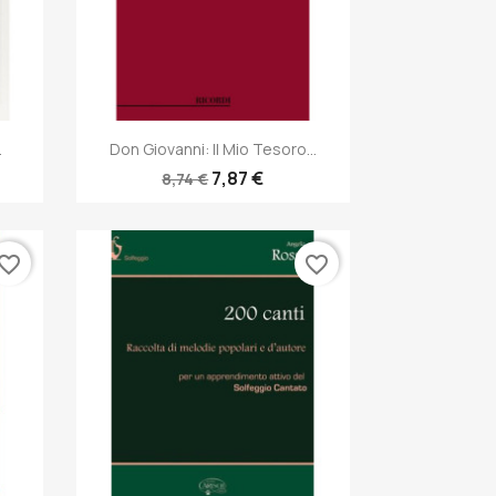
Anteprima

.
Don Giovanni: Il Mio Tesoro...
7,87 €
8,74 €
vorite_border
favorite_border