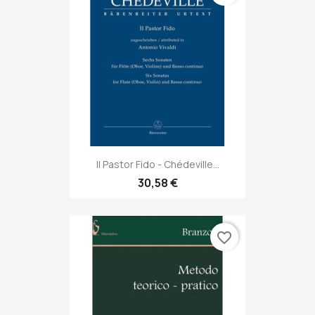
Il Pastor Fido - Chédeville...
30,58 €
favorite_border