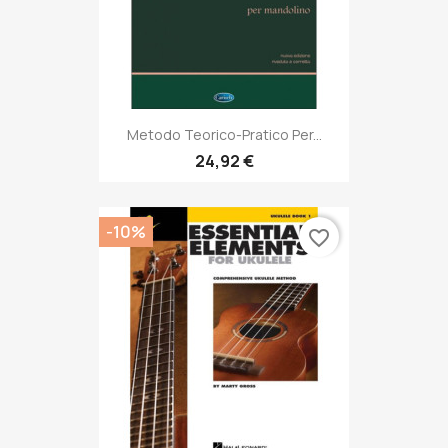
Metodo Teorico-Pratico Per...
24,92 €
-10%
favorite_border