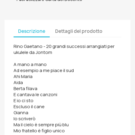
Descrizione
Dettagli del prodotto
Rino Gaetano - 20 grandi successi arrangiati per
ukulele da Jontom
A mano a mano
Ad esempio a me piace il sud
Ahi Maria
Aida
Berta filava
E cantava le canzoni
E io ci sto
Escluso il cane
Gianna
Io scriverò
Ma il cielo è sempre più blu
Mio fratello è figlio unico