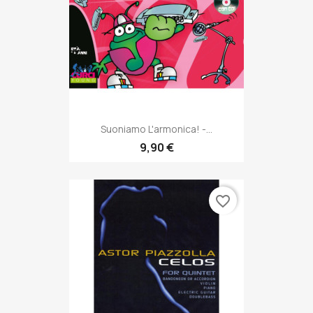
Suoniamo L'armonica! -...
9,90 €
favorite_border