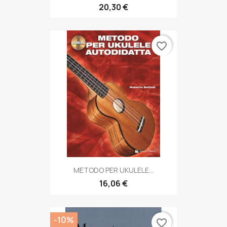
20,30 €
favorite_border
METODO PER UKULELE...
16,06 €
-10%
favorite_border