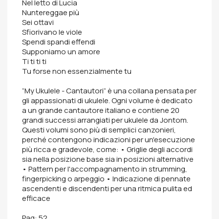
Nel letto di Lucia
Nuntereggae più
Sei ottavi
Sfiorivano le viole
Spendi spandi effendi
Supponiamo un amore
Ti ti ti ti
Tu forse non essenzialmente tu
“My Ukulele - Cantautori” è una collana pensata per
gli appassionati di ukulele. Ogni volume è dedicato
a un grande cantautore italiano e contiene 20
grandi successi arrangiati per ukulele da Jontom.
Questi volumi sono più di semplici canzonieri,
perché contengono indicazioni per un'esecuzione
più ricca e gradevole, come: • Griglie degli accordi
sia nella posizione base sia in posizioni alternative
• Pattern per l'accompagnamento in strumming,
fingerpicking o arpeggio • Indicazione di pennate
ascendenti e discendenti per una ritmica pulita ed
efficace
Pag: 52