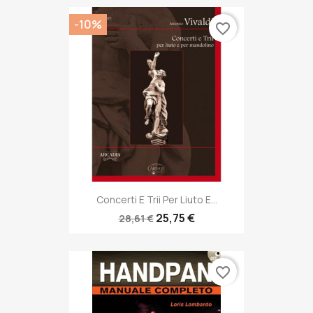
-10%
favorite_border
Concerti E Trii Per Liuto E...
25,75 €
28,61 €
favorite_border