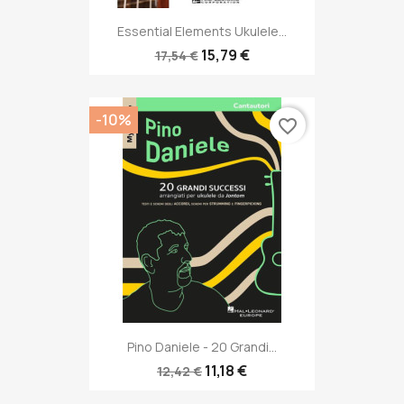
Essential Elements Ukulele...
15,79 €
17,54 €
-10%
favorite_border
Pino Daniele - 20 Grandi...
11,18 €
12,42 €