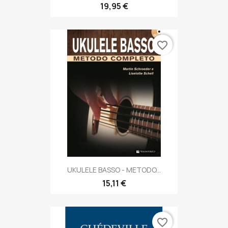
19,95 €
favorite_border
UKULELE BASSO - METODO...
15,11 €
favorite_border