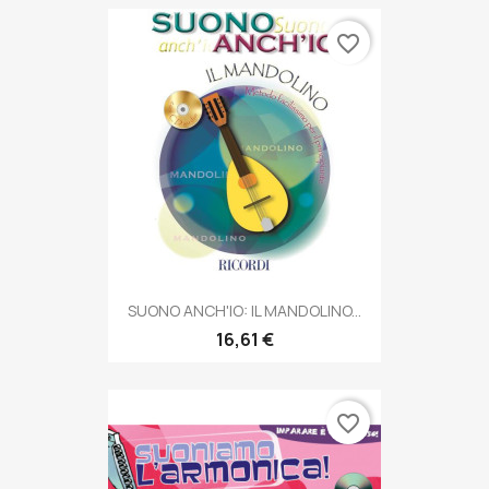
favorite_border
SUONO ANCH'IO: IL MANDOLINO...
16,61 €
favorite_border