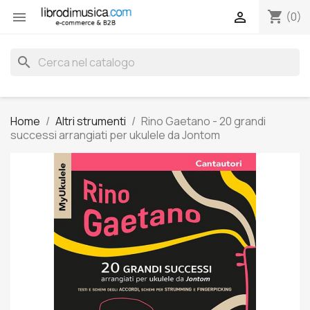
shopping_cart


(0)
search
Home
Altri strumenti
Rino Gaetano - 20 grandi
successi arrangiati per ukulele da Jontom