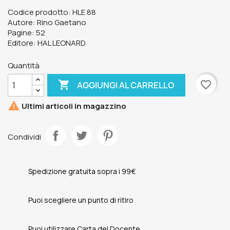
Codice prodotto: HLE 88
Autore: Rino Gaetano
Pagine: 52
Editore: HAL LEONARD
Quantità

favorite_border
AGGIUNGI AL CARRELLO

Ultimi articoli in magazzino
Condividi
Spedizione gratuita sopra i 99€
Puoi scegliere un punto di ritiro
Puoi utilizzare Carta del Docente