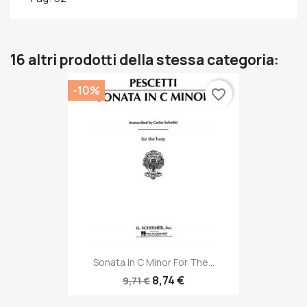
16 altri prodotti della stessa categoria:
-10%
favorite_border
Sonata In C Minor For The...
8,74 €
9,71 €